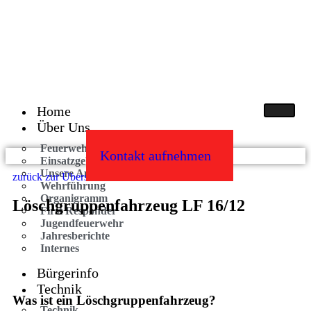
Home
Über Uns
Feuerwehr der Gemeinde
Kontakt aufnehmen
Einsatzgebiet
Unsere Aufgaben
zurück zur Übersicht
Wehrführung
Organigramm
Löschgruppenfahrzeug LF 16/12
First Responder
Jugendfeuerwehr
Jahresberichte
Internes
Bürgerinfo
Technik
Was ist ein Löschgruppenfahrzeug?
Technik