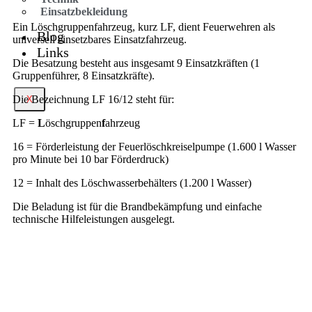
Einsatzbekleidung
Ein Löschgruppenfahrzeug, kurz LF, dient Feuerwehren als
Blog
universell einsetzbares Einsatzfahrzeug.
Links
Die Besatzung besteht aus insgesamt 9 Einsatzkräften (1
Gruppenführer, 8 Einsatzkräfte).
Die Bezeichnung LF 16/12 steht für:
X
LF =
L
öschgruppen
f
ahrzeug
16 = Förderleistung der Feuerlöschkreiselpumpe (1.600 l Wasser
pro Minute bei 10 bar Förderdruck)
12 = Inhalt des Löschwasserbehälters (1.200 l Wasser)
Die Beladung ist für die Brandbekämpfung und einfache
technische Hilfeleistungen ausgelegt.