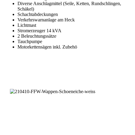
Diverse Anschlagmittel (Seile, Ketten, Rundschlingen,
Schäkel)
Schachtabdeckungen
Verkehrswarnanlage am Heck
Lichtmast
Stromerzeuger 14 kVA
2 Beleuchtungssätze
Tauchpumpe
Motorkettensägen inkl. Zubehö
Im Auftrag der Gemeinde Schöneiche bei Berlin
Impressum
|
Datenschutz