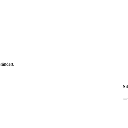
rändert.
Si
inde
n
tz