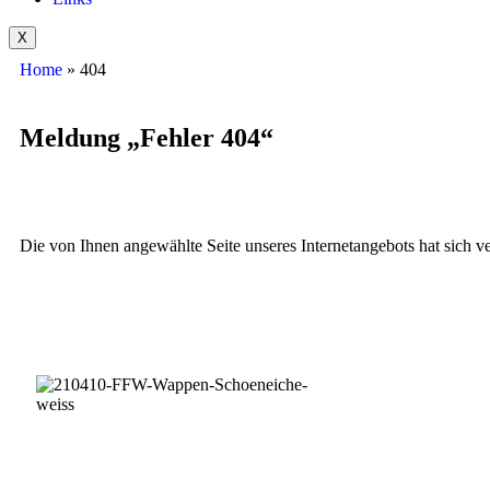
X
Home
»
404
Meldung „Fehler 404“
Die von Ihnen angewählte Seite unseres Internetangebots hat sich ve
Im Auftrag der Geme
Schöneiche bei Berli
Impressum
|
Datenschu